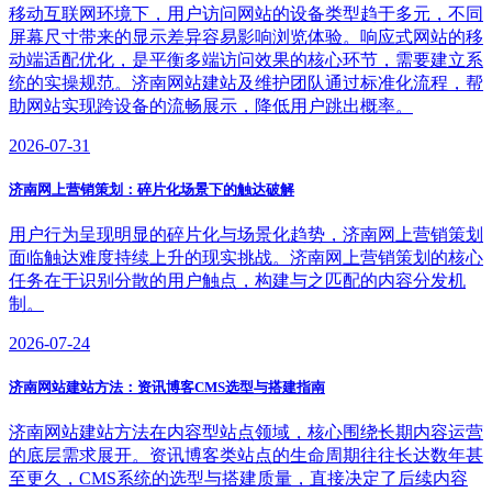
移动互联网环境下，用户访问网站的设备类型趋于多元，不同
屏幕尺寸带来的显示差异容易影响浏览体验。响应式网站的移
动端适配优化，是平衡多端访问效果的核心环节，需要建立系
统的实操规范。济南网站建站及维护团队通过标准化流程，帮
助网站实现跨设备的流畅展示，降低用户跳出概率。
2026-07-31
济南网上营销策划：碎片化场景下的触达破解
用户行为呈现明显的碎片化与场景化趋势，济南网上营销策划
面临触达难度持续上升的现实挑战。济南网上营销策划的核心
任务在于识别分散的用户触点，构建与之匹配的内容分发机
制。
2026-07-24
济南网站建站方法：资讯博客CMS选型与搭建指南
济南网站建站方法在内容型站点领域，核心围绕长期内容运营
的底层需求展开。资讯博客类站点的生命周期往往长达数年甚
至更久，CMS系统的选型与搭建质量，直接决定了后续内容