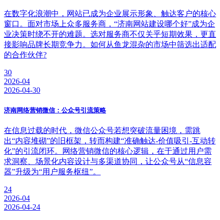
在数字化浪潮中，网站已成为企业展示形象、触达客户的核心
窗口。面对市场上众多服务商，“济南网站建设哪个好”成为企
业决策时绕不开的难题。选对服务商不仅关乎短期效果，更直
接影响品牌长期竞争力。如何从鱼龙混杂的市场中筛选出适配
的合作伙伴?
30
2026-04
2026-04-30
济南网络营销微信：公众号引流策略
在信息过载的时代，微信公众号若想突破流量困境，需跳
出“内容堆砌”的旧框架，转而构建“准确触达-价值吸引-互动转
化”的引流闭环。网络营销微信的核心逻辑，在于通过用户需
求洞察、场景化内容设计与多渠道协同，让公众号从“信息容
器”升级为“用户服务枢纽”。
24
2026-04
2026-04-24