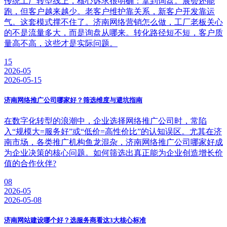
传统工厂转型线上，核心诉求很明确：拿到询盘。展会还能
跑，但客户越来越少。老客户维护靠关系，新客户开发靠运
气。这套模式撑不住了。济南网络营销怎么做，工厂老板关心
的不是流量多大，而是询盘从哪来。转化路径短不短，客户质
量高不高，这些才是实际问题。
15
2026-05
2026-05-15
济南网络推广公司哪家好？筛选维度与避坑指南
在数字化转型的浪潮中，企业选择网络推广公司时，常陷
入“规模大=服务好”或“低价=高性价比”的认知误区。尤其在济
南市场，各类推广机构鱼龙混杂，济南网络推广公司哪家好成
为企业决策的核心问题。如何筛选出真正能为企业创造增长价
值的合作伙伴?
08
2026-05
2026-05-08
济南网站建设哪个好？选服务商看这3大核心标准