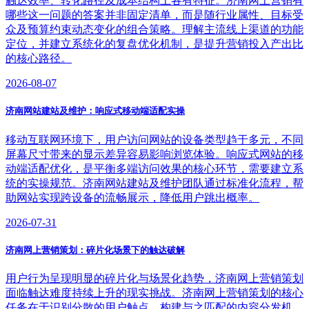
触达效率、转化路径及成本结构上各有特征。济南网上营销有
哪些这一问题的答案并非固定清单，而是随行业属性、目标受
众及预算约束动态变化的组合策略。理解主流线上渠道的功能
定位，并建立系统化的复盘优化机制，是提升营销投入产出比
的核心路径。
2026-08-07
济南网站建站及维护：响应式移动端适配实操
移动互联网环境下，用户访问网站的设备类型趋于多元，不同
屏幕尺寸带来的显示差异容易影响浏览体验。响应式网站的移
动端适配优化，是平衡多端访问效果的核心环节，需要建立系
统的实操规范。济南网站建站及维护团队通过标准化流程，帮
助网站实现跨设备的流畅展示，降低用户跳出概率。
2026-07-31
济南网上营销策划：碎片化场景下的触达破解
用户行为呈现明显的碎片化与场景化趋势，济南网上营销策划
面临触达难度持续上升的现实挑战。济南网上营销策划的核心
任务在于识别分散的用户触点，构建与之匹配的内容分发机