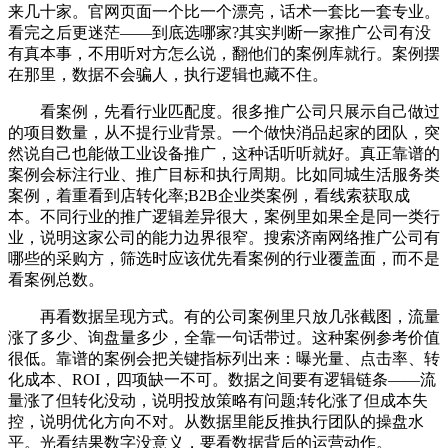
来几十家。官网页面一个比一个漂亮，话术一套比一套专业。
看完之后更迷茫——到底选哪家?其实判断一家推广公司有没
有真本事，不用听对方怎么说，翻他们的案例库就行。案例摆
在那里，数据不会骗人，执行逻辑也藏不住。
看案例，先看行业匹配度。很多推广公司只展示自己做过
的项目数量，从不提行业背景。一个做快消品起家的团队，突
然说自己也能做工业设备推广，这种话听听就好。真正靠谱的
案例会标注行业、推广目标和执行周期。比如同城生活服务类
案例，着重看到店转化率;B2B企业类案例，看线索获取成
本。不同行业的推广逻辑差异很大，案例里如果全是同一类行
业，说明这家公司的能力边界很窄。搜索济南网络推广公司有
哪些的采购方，筛选时应该优先看案例的行业覆盖面，而不是
看案例总数。
再看数据呈现方式。有的公司案例里只放几张截图，流量
涨了多少、询盘量多少，全靠一句话带过。这种案例参考价值
很低。靠谱的案例会把关键指标列出来：曝光量、点击率、转
化成本、ROI，四项缺一不可。数据之间要有逻辑链条——流
量涨了但转化没动，说明投放策略有问题;转化涨了但成本失
控，说明优化方向不对。从数据里能反推执行团队的操盘水
平。光看结果数字没意义，要看数据背后的运营动作。