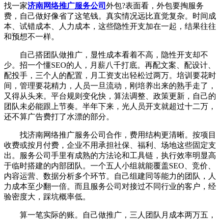
找一家
济南网络推广服务公司
外包?表面看，外包要掏服务
费，自己做好像省了这笔钱。真实情况远比直觉复杂。时间成
本、试错成本、人力成本，这些隐性开支加在一起，结果往往
和预想不一样。
自己搭团队做推广，显性成本看着不高，隐性开支却不
少。招一个懂SEO的人，月薪八千打底。再配文案、配设计、
配投手，三个人的配置，月工资支出轻松过两万。培训要花时
间，管理要花精力，人员一旦流动，刚培养出来的熟手走了，
又得从头来。平台规则变化快，算法调整、政策更新，自己的
团队未必能跟上节奏。半年下来，光人员开支就超过十二万，
还不算广告费打了水漂的部分。
找济南网络推广服务公司合作，费用结构更清晰。按项目
收费或按月付费，企业不用承担社保、福利、场地这些固定支
出。服务公司手里有成熟的方法论和工具链，执行效率明显高
于临时搭建的内部团队。一个五人小组就能覆盖SEO、竞价、
内容运营、数据分析多个环节。自己组建同等能力的团队，人
力成本至少翻一倍。而且服务公司对接过不同行业的客户，经
验密度大，踩坑概率低。
算一笔实际的账。自己做推广，三人团队月成本两万五，